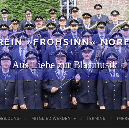
EIN »FROHSINN« NORF 
Aus Liebe zur Blasmusik
SBILDUNG
MITGLIED WERDEN
TERMINE
IMPR