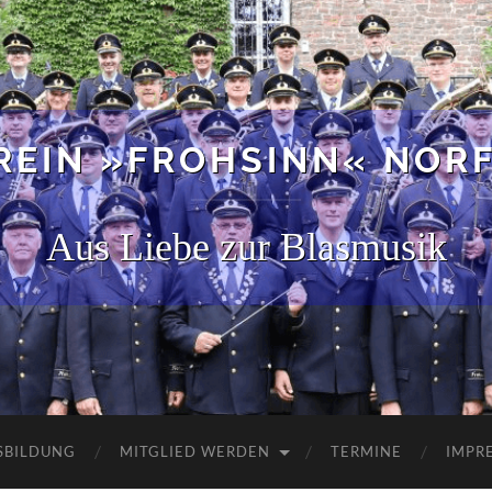
EIN »FROHSINN« NORF 
Aus Liebe zur Blasmusik
SBILDUNG
MITGLIED WERDEN
TERMINE
IMPR