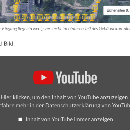
 Eingang liegt ein wenig versteckt im hinteren Teil des Gebäudekomple
 Bild:
„Musikverein
Frohsinn
Norf:
Der
Weg
zum
Probeheim“
von
YouTube
Hier klicken, um den Inhalt von YouTube anzuzeigen.
anzeigen
rfahre mehr in der
Datenschutzerklärung von YouTu
Inhalt von YouTube immer anzeigen