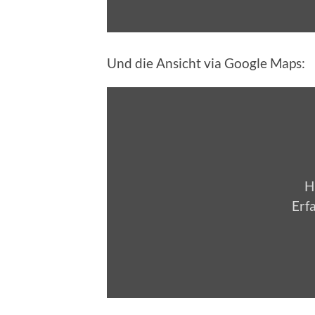
Und die Ansicht via Google Maps:
Inhalt
von
Google
Maps
anzeigen
H
Erf