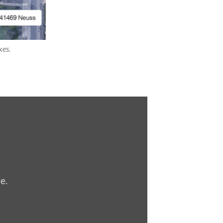
xes.
be
.