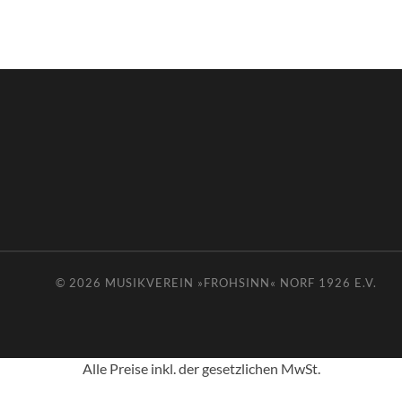
© 2026
MUSIKVEREIN »FROHSINN« NORF 1926 E.V.
Alle Preise inkl. der gesetzlichen MwSt.