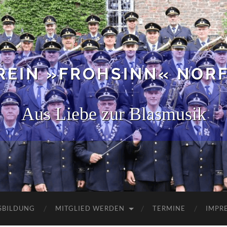
EIN »FROHSINN« NORF 
Aus Liebe zur Blasmusik
SBILDUNG
MITGLIED WERDEN
TERMINE
IMPR